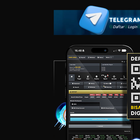
TELEGRA
Daftar
Login
Fruit Tycoon
Honey 888
H