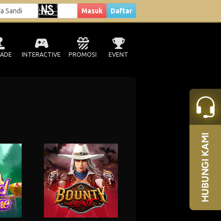
Masuk
Daftar
ADE
INTERACTIVE
PROMOSI
EVENT