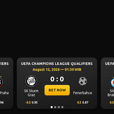
7/8/2026
6/8/2026
6/8/2026
7/8/2026
6/8/2026
 Monkey Deluxe
Crazy Monkey
Double Mo
IERS
E-FOOTBALL F24 INTERNATIONAL
E-FO
FRIENDLY
August 7, 2026 — 13:45 WIB
1 : 2
Saint-
e-A
oise
BET NOW
agon Blitz
Eternal Fire
Fortune T
e-Italy
e-France
1.00
0.2
-0.25
-0.81
0.25
0.57