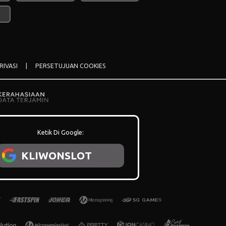
Crime
Princess of RA
RIVASI
|
PERSETUJUAN COOKIES
Ketik Di Google:
KLIWONSLOT
Thai
Soccer King