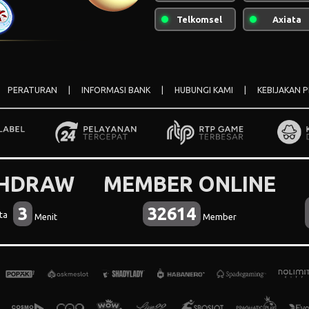
Telkomsel
Axiata
Mr. Hippo
Ocean Chest
Princess Of 
PERATURAN
|
INFORMASI BANK
|
HUBUNGI KAMI
|
KEBIJAKAN P
THDRAW
MEMBER ONLINE
3
32614
ta
Menit
Member
cky Tycoon
Shake Boom Boom
Shake Thai 