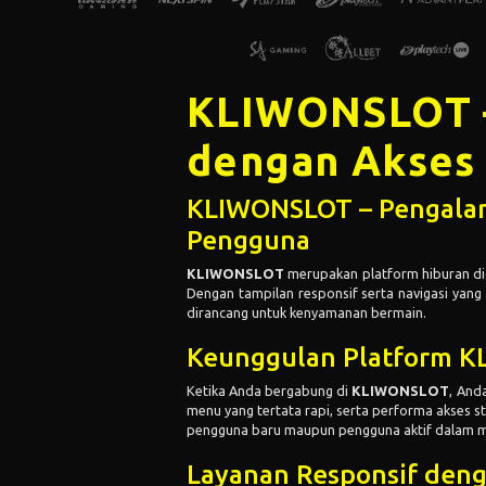
KLIWONSLOT –
Super Fortune
S
dengan Akses 
KLIWONSLOT – Pengala
Pengguna
KLIWONSLOT
merupakan platform hiburan di
Dengan tampilan responsif serta navigasi yang
dirancang untuk kenyamanan bermain.
Keunggulan Platform K
Twinkle Ice
Ketika Anda bergabung di
KLIWONSLOT
, And
menu yang tertata rapi, serta performa akses
pengguna baru maupun pengguna aktif dalam men
Layanan Responsif den