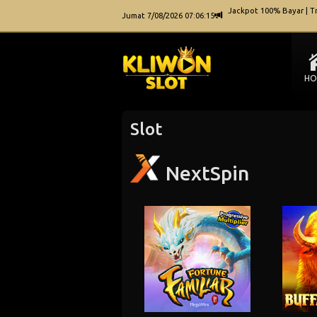
Jackpot 100% Bayar | T
Jumat 7/08/2026 07:06:16
HO
Slot
NextSpin