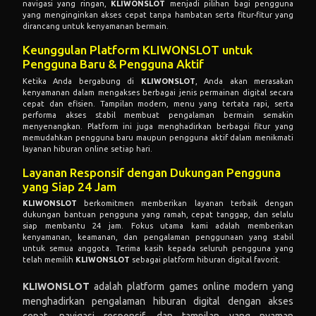
navigasi yang ringan,
KLIWONSLOT
menjadi pilihan bagi pengguna
yang menginginkan akses cepat tanpa hambatan serta fitur-fitur yang
dirancang untuk kenyamanan bermain.
Keunggulan Platform KLIWONSLOT untuk
Pengguna Baru & Pengguna Aktif
Ketika Anda bergabung di
KLIWONSLOT
, Anda akan merasakan
kenyamanan dalam mengakses berbagai jenis permainan digital secara
cepat dan efisien. Tampilan modern, menu yang tertata rapi, serta
performa akses stabil membuat pengalaman bermain semakin
menyenangkan. Platform ini juga menghadirkan berbagai fitur yang
memudahkan pengguna baru maupun pengguna aktif dalam menikmati
layanan hiburan online setiap hari.
Layanan Responsif dengan Dukungan Pengguna
yang Siap 24 Jam
KLIWONSLOT
berkomitmen memberikan layanan terbaik dengan
dukungan bantuan pengguna yang ramah, cepat tanggap, dan selalu
siap membantu 24 jam. Fokus utama kami adalah memberikan
kenyamanan, keamanan, dan pengalaman penggunaan yang stabil
untuk semua anggota. Terima kasih kepada seluruh pengguna yang
telah memilih
KLIWONSLOT
sebagai platform hiburan digital favorit.
KLIWONSLOT
adalah platform games online modern yang
menghadirkan pengalaman hiburan digital dengan akses