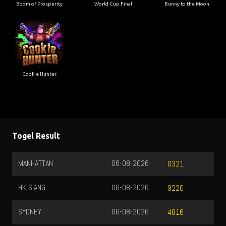
Boom of Prosperity
World Cup Final
Bunny to the Moon
Cookie Hunter
Togel Result
TOTO WUHAN
06-08-2026
6403
CAMBODIA
06-08-2026
7607
TOTO MACAU
05-08-2026
9401