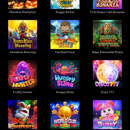
Phantom Multiplier
Kingyo Riches
Fish Prawn Crab Bonanza
Ramakien Blessing
Football Fever
Maya: Elemental Totem
Firefly Hunter
Hungry Slime
Disco 777