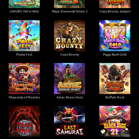
LABUBU: Fall in Wild
Maya: Elemental Totem 2
Crazy Bounty: Jackpot
Pinata Fest
Crazy Bounty
Piggy Bank Gold
Rhapsody of Muertos
Aztec: Bonus Hunt
Buffalo Rush