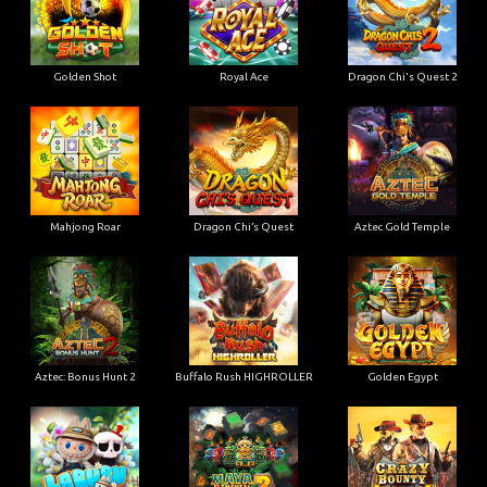
Golden Shot
Royal Ace
Dragon Chi's Quest 2
Mahjong Roar
Dragon Chi’s Quest
Aztec Gold Temple
Aztec: Bonus Hunt 2
Buffalo Rush HIGHROLLER
Golden Egypt