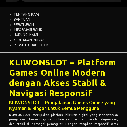
TENTANG KAMI
BANTUAN
PERATURAN
INFORMASI BANK
HUBUNGI KAMI
KEBIJAKAN PRIVASI
PERSETUJUAN COOKIES
KLIWONSLOT – Platform
Games Online Modern
dengan Akses Stabil &
Navigasi Responsif
KLIWONSLOT – Pengalaman Games Online yang
Nyaman & Ringan untuk Semua Pengguna
KLIWONSLOT
merupakan platform hiburan digital yang menawarkan
pengalaman bermain games online yang modern, mudah digunakan,
dan stabil di berbagai perangkat. Dengan tampilan responsif serta