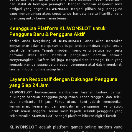
dan stabil di berbagai perangkat. Dengan tampilan responsif serta
navigasi yang ringan,
KLIWONSLOT
menjadi pilihan bagi pengguna
yang menginginkan akses cepat tanpa hambatan serta fitur-fitur yang
dirancang untuk kenyamanan bermain.
Keunggulan Platform KLIWONSLOT untuk
Pengguna Baru & Pengguna Aktif
Ketika Anda bergabung di
KLIWONSLOT
, Anda akan merasakan
kenyamanan dalam mengakses berbagai jenis permainan digital secara
cepat dan efisien. Tampilan modern, menu yang tertata rapi, serta
performa akses stabil membuat pengalaman bermain semakin
menyenangkan. Platform ini juga menghadirkan berbagai fitur yang
memudahkan pengguna baru maupun pengguna aktif dalam menikmati
layanan hiburan online setiap hari.
Layanan Responsif dengan Dukungan Pengguna
yang Siap 24 Jam
KLIWONSLOT
berkomitmen memberikan layanan terbaik dengan
dukungan bantuan pengguna yang ramah, cepat tanggap, dan selalu
siap membantu 24 jam. Fokus utama kami adalah memberikan
kenyamanan, keamanan, dan pengalaman penggunaan yang stabil
untuk semua anggota. Terima kasih kepada seluruh pengguna yang
telah memilih
KLIWONSLOT
sebagai platform hiburan digital favorit.
KLIWONSLOT
adalah platform games online modern yang