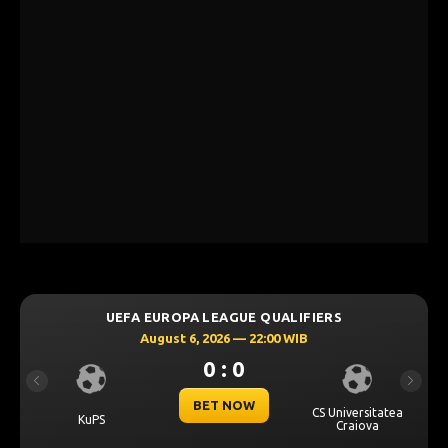
ALIFIERS
UEFA EUROPA LEAGUE QUALIFI
0 WIB
August 7, 2026 — 00:00 WIB
0 : 0
Previous
Next
BET NOW
CS Universitatea
Red Bull Salzburg
Craiova