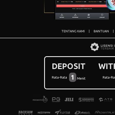
TENTANG KAMI
|
BANTUAN
|
DEPOSIT
WI
1
Rata-Rata
Rata-Ra
Menit