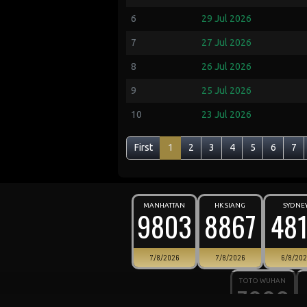
6
29 Jul 2026
7
27 Jul 2026
8
26 Jul 2026
9
25 Jul 2026
10
23 Jul 2026
First
1
2
3
4
5
6
7
MANHATTAN
HK SIANG
SYDNE
9803
8867
48
7/8/2026
7/8/2026
6/8/20
TOTO WUHAN
7006