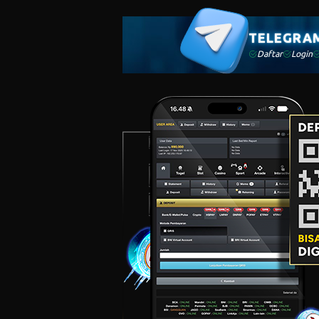
TELEGRA
Daftar
Login