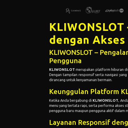
KLIWONSLOT –
dengan Akses 
KLIWONSLOT – Pengala
Pengguna
KLIWONSLOT
merupakan platform hiburan di
Dengan tampilan responsif serta navigasi yang
dirancang untuk kenyamanan bermain.
Keunggulan Platform K
Ketika Anda bergabung di
KLIWONSLOT
, And
menu yang tertata rapi, serta performa akses
pengguna baru maupun pengguna aktif dalam men