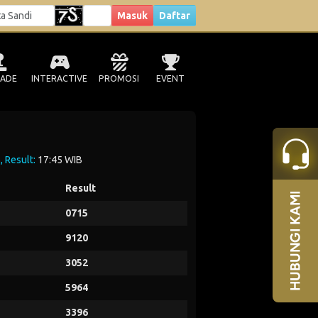
Masuk
Daftar
ADE
INTERACTIVE
PROMOSI
EVENT
B
, Result:
17:45 WIB
Result
0715
9120
3052
5964
3396