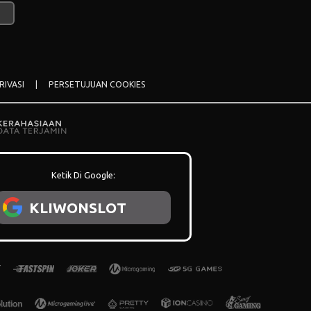
RIVASI
|
PERSETUJUAN COOKIES
Ketik Di Google:
KLIWONSLOT