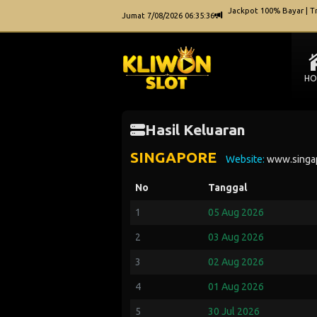
Jackpot 100% Bayar | T
Jumat 7/08/2026 06:35:37
HO
Hasil Keluaran
SINGAPORE
Website:
www.singa
No
Tanggal
1
05 Aug 2026
2
03 Aug 2026
3
02 Aug 2026
4
01 Aug 2026
5
30 Jul 2026