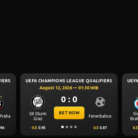
7/8/2026
6/8/2026
6/8/2026
7/8/2026
6/8/2026
IFIERS
E-FOOTBALL F24 ELITE CLUB FRIENDLY
B
August 7, 2026 — 13:30 WIB
0 : 0
BET NOW
e-
n Saint-
e-Chelsea
Manchester
lloise
City
Ne
75
1.00
0.75
0.61
-0.75
-0.85
0