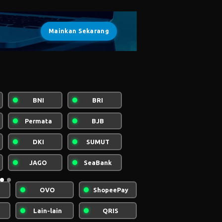
Mainkan Sekarang
BNI
BRI
DBS
NO
Permata
BJB
Mega
UO
DKI
SUMUT
Allobank
SA
JAGO
SeaBank
OVO
ShopeePay
Lain-lain
QRIS