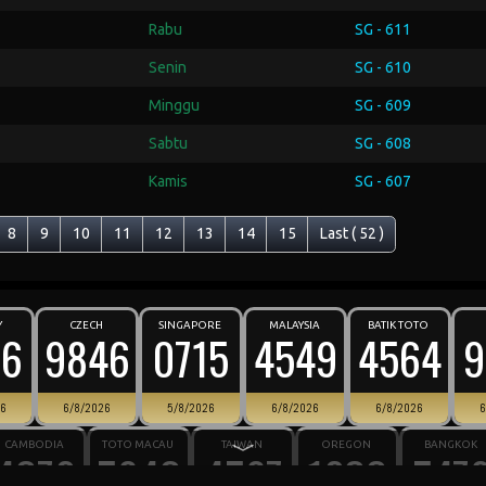
Rabu
SG - 611
Senin
SG - 610
Minggu
SG - 609
Sabtu
SG - 608
Kamis
SG - 607
8
9
10
11
12
13
14
15
Last ( 52 )
Y
CZECH
SINGAPORE
MALAYSIA
BATIK TOTO
16
9846
0715
4549
4564
9
26
6/8/2026
5/8/2026
6/8/2026
6/8/2026
6
CAMBODIA
TOTO MACAU
TAIWAN
OREGON
BANGKOK
4372
5843
4587
1233
547