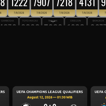
58
1222
7907
7218
4131
9
26
7/8/2026
7/8/2026
7/8/2026
7/8/2026
7
CAMBODIA
TOTO MACAU
TAIWAN
OREGON
BANGKOK
4372
6303
5838
1233
927
7/8/2026
7/8/2026
7/8/2026
7/8/2026
7/8/2026
IERS
E-FOOTBALL F24 ELITE CLUB FRIENDLY
E-
August 7, 2026 — 23:30 WIB
1 : 0