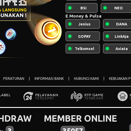
E Money & Pulsa
Jenius
DANA
GOPAY
LinkAja
Telkomsel
Axiata
PERATURAN
|
INFORMASI BANK
|
HUBUNGI KAMI
|
KEBIJAKAN P
THDRAW
MEMBER ONLINE
3
35057