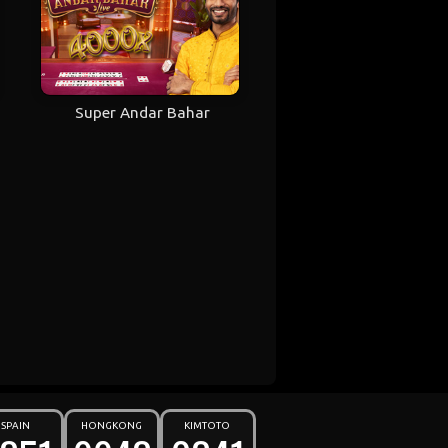
Super Andar Bahar
SPAIN
HONGKONG
KIMTOTO