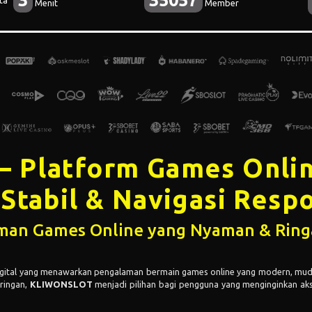
ta
Menit
Member
 Platform Games Onli
Stabil & Navigasi Respo
man Games Online yang Nyaman & Ring
gital yang menawarkan pengalaman bermain games online yang modern, mudah
 ringan,
KLIWONSLOT
menjadi pilihan bagi pengguna yang menginginkan aks