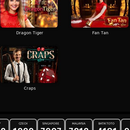
Dragon Tiger
Fan Tan
Craps
Y
CZECH
SINGAPORE
MALAYSIA
BATIK TOTO