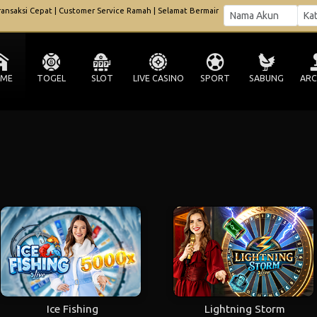
ransaksi Cepat | Customer Service Ramah | Selamat Bermain dan Semoga Beruntung
ME
TOGEL
SLOT
LIVE CASINO
SPORT
SABUNG
ARC
Ice Fishing
Lightning Storm