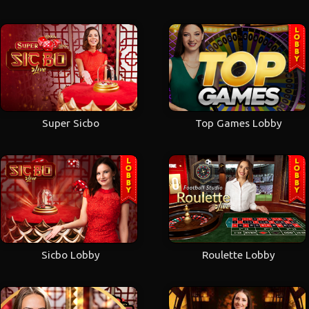
Super Sicbo
Top Games Lobby
Sicbo Lobby
Roulette Lobby