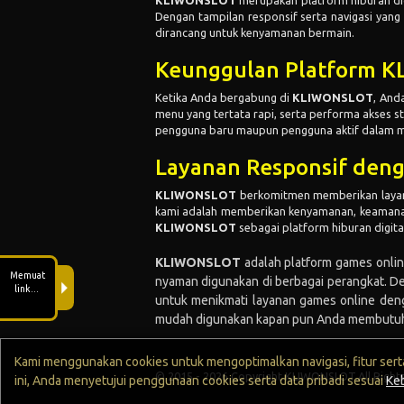
Dengan tampilan responsif serta navigasi yang
dirancang untuk kenyamanan bermain.
Keunggulan Platform K
Ketika Anda bergabung di
KLIWONSLOT
, And
menu yang tertata rapi, serta performa akses
pengguna baru maupun pengguna aktif dalam men
Layanan Responsif den
KLIWONSLOT
berkomitmen memberikan layana
kami adalah memberikan kenyamanan, keamanan
KLIWONSLOT
sebagai platform hiburan digital
KLIWONSLOT
adalah platform games onlin
nyaman digunakan di berbagai perangkat. D
untuk menikmati layanan games online dengan
mudah digunakan kapan pun Anda membutuhka
Kami menggunakan cookies untuk mengoptimalkan navigasi, fitur serta
© 2015 - 2026 Copyright KLIWONSLOT.
All Right
ini, Anda menyetujui penggunaan cookies serta data pribadi sesuai
Keb