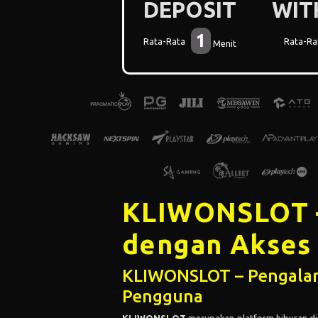
DEPOSIT
WI
1
Rata-Rata
Rata-Ra
Menit
KLIWONSLOT –
dengan Akses 
KLIWONSLOT – Pengala
Pengguna
KLIWONSLOT
merupakan platform hiburan di