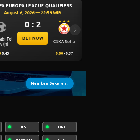
FA EUROPA LEAGUE QUALIFIERS
August 7, 2026 — 00:45 WIB
0 : 0
Next
BET NOW
AOK
Anderlecht
5
0.60
-0.5
-0.76
Mainkan Sekarang
BS
NOBU
Maybank
Sinarmas