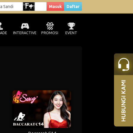
Masuk
Daftar
ADE
INTERACTIVE
PROMOSI
EVENT