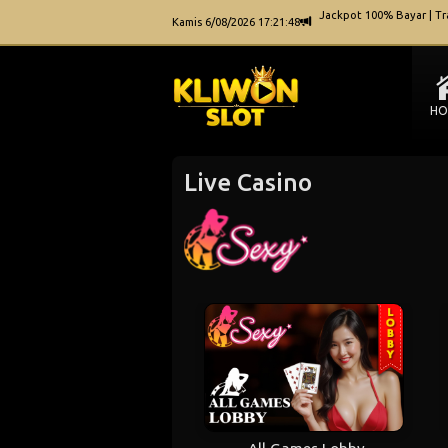
Jackpot 100% Bayar | T
Kamis 6/08/2026 17:21:49
HO
Live Casino